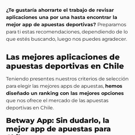
¿Te gustaría ahorrarte el trabajo de revisar
aplicaciones una por una hasta encontrar la
mejor app de apuestas deportivas?
Preparamos
para ti estas recomendaciones, dependiendo de lo
que estés buscando, luego nos puedes agradecer.
Las mejores aplicaciones de
apuestas deportivas en Chile
Teniendo presentes nuestros criterios de selección
para elegir las mejores apps de apuestas,
hemos
diseñado un ranking con las mejores opciones
que nos ofrece el mercado de las apuestas
deportivas en Chile.
Betway App: Sin dudarlo, la
mejor app de apuestas para