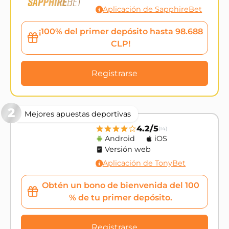
Aplicación de SapphireBet
¡100% del primer depósito hasta 98.688
CLP!
Registrarse
2
Mejores apuestas deportivas
4.2/5
(14)
Android
iOS
Versión web
Aplicación de TonyBet
Obtén un bono de bienvenida del 100
% de tu primer depósito.
Registrarse