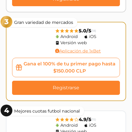
3
Gran variedad de mercados
5.0/5
(18)
Android
iOS
Versión web
Aplicación de 1xBet
Gana el 100% de tu primer pago hasta
$150.000 CLP
Registrarse
4
Mejores cuotas futbol nacional
4.9/5
(15)
Android
iOS
Versión web