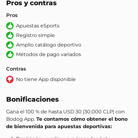
Pros y contras
Pros
Apuestas eSports
Registro simple
Amplio catálogo deportivo
Métodos de pago variados
Contras
No tiene App disponible
Bonificaciones
Gana el 100 % de hasta USD 30 (30.000 CLP) con
Bodog App.
Te contamos cómo obtener el bono
de bienvenida para apuestas deportivas: