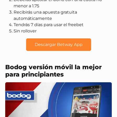
menor a 1.75
Recibirás una apuesta gratuita
automáticamente
Tendrás 7 días para usar el freebet
Sin rollover
Descargar Betway App
Bodog versión móvil la mejor
para principiantes