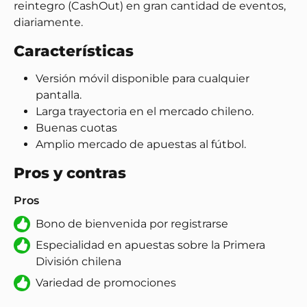
reintegro (CashOut) en gran cantidad de eventos,
diariamente.
Características
Versión móvil disponible para cualquier
pantalla.
Larga trayectoria en el mercado chileno.
Buenas cuotas
Amplio mercado de apuestas al fútbol.
Pros y contras
Pros
Bono de bienvenida por registrarse
Especialidad en apuestas sobre la Primera
División chilena
Variedad de promociones