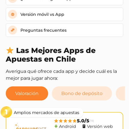
Versión móvil vs App
Preguntas frecuentes
Las Mejores Apps de
Apuestas en Chile
Averigua qué ofrece cada app y decide cuál es la
mejor para jugar ahora:
Valoración
Bono de depósito
F
1
Amplios mercados de apuestas
5.0/5
(19)
Android
Versión web