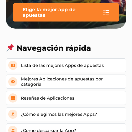
Elige la mejor app de
apuestas
Navegación rápida
Lista de las mejores Apps de apuestas
Mejores Aplicaciones de apuestas por
categoría
Reseñas de Aplicaciones
¿Cómo elegimos las mejores Apps?
¿Como descargar la App?