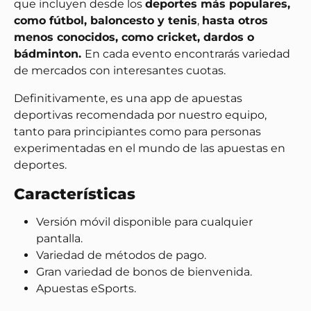
que incluyen desde los
deportes más populares,
como fútbol, baloncesto y tenis
,
hasta otros
menos conocidos, como cricket, dardos o
bádminton.
En cada evento encontrarás variedad
de mercados con interesantes cuotas.
Definitivamente, es una app de apuestas
deportivas recomendada por nuestro equipo,
tanto para principiantes como para personas
experimentadas en el mundo de las apuestas en
deportes.
Características
Versión móvil disponible para cualquier
pantalla.
Variedad de métodos de pago.
Gran variedad de bonos de bienvenida.
Apuestas eSports.