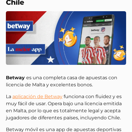
Chile
Betway
es una completa casa de apuestas con
licencia de Malta y excelentes bonos.
La
aplicación de Betway
funciona con fluidez y es
muy fácil de usar. Opera bajo una licencia emitida
en Malta, por lo que es totalmente legal y acepta
jugadores de diferentes países, incluyendo Chile.
Betway móvil es una app de apuestas deportivas