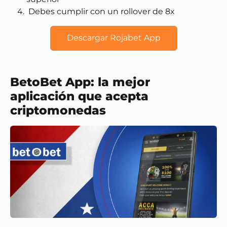
Debes cumplir con un rollover de 8x
Descargar Rojabet App
BetoBet App: la mejor
aplicación que acepta
criptomonedas